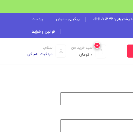
شتیبانی: 09191076332
پیگیری سفارش
پرداخت
قوانین و شرایط
0
سبد خرید من
سلام،
مرا ثبت نام کن
0
تومان