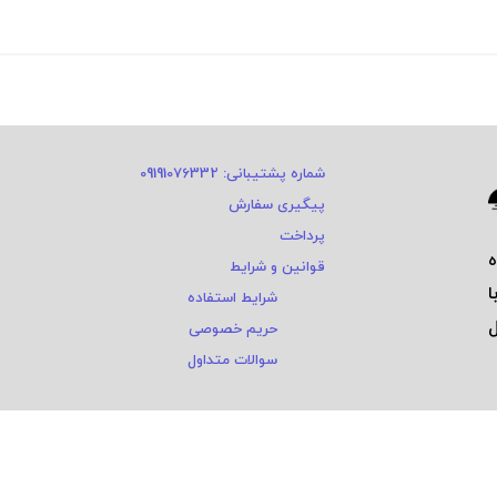
شماره پشتیبانی: 09191076332
پیگیری سفارش
پرداخت
قوانین و شرایط
ا
شرایط استفاده
ی و ٤ سال
حریم خصوصی
سوالات متداول