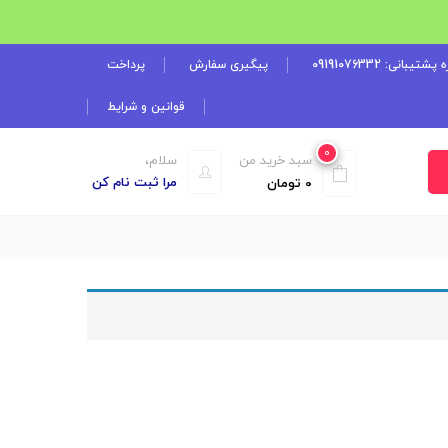
شتیبانی: 09191076332
پیگیری سفارش
پرداخت
قوانین و شرایط
0
سبد خرید من
سلام،
مرا ثبت نام کن
0
تومان