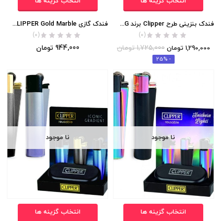
انتخاب گزینه ها
انتخاب گزینه ها
فندک بنزینی طرح Clipper برند BOBANG اورجینال
فندک گازی CLIPPER Gold Marble (طلایی رزگلد) اورجینال
(0)
(0)
1,725,000
تومان
944,000
تومان
1,290,000
تومان
- 25%
نا موجود
نا موجود
انتخاب گزینه ها
انتخاب گزینه ها