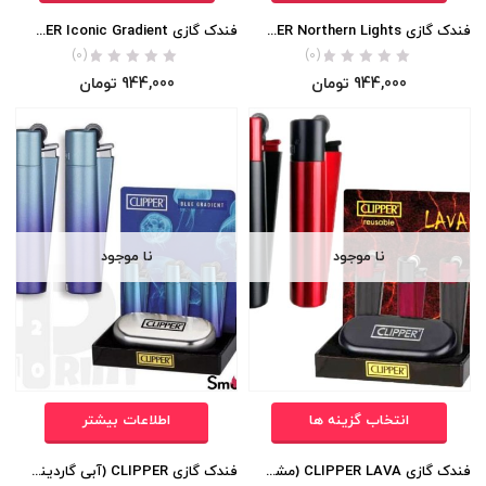
فندک گازی CLIPPER Northern Lights (مشکی هفترنگ) اورجینال
فندک گازی CLIPPER Iconic Gradient (مشکی ابی) اورجینال
(0)
(0)
944,000
تومان
944,000
تومان
نا موجود
نا موجود
انتخاب گزینه ها
اطلاعات بیشتر
فندک گازی CLIPPER LAVA (مشکی قرمز) اورجینال
فندک گازی CLIPPER (آبی گاردینت) اورجینال