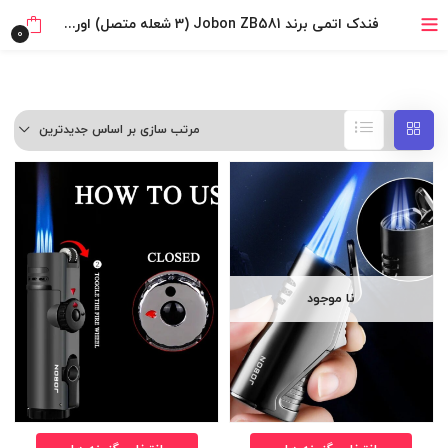
خرید قسطی با ترب‌پی
فندک اتمی برند Jobon ZB581 (3 شعله متصل) اورجینال
0
مرتب سازی بر اساس جدیدترین
نا موجود