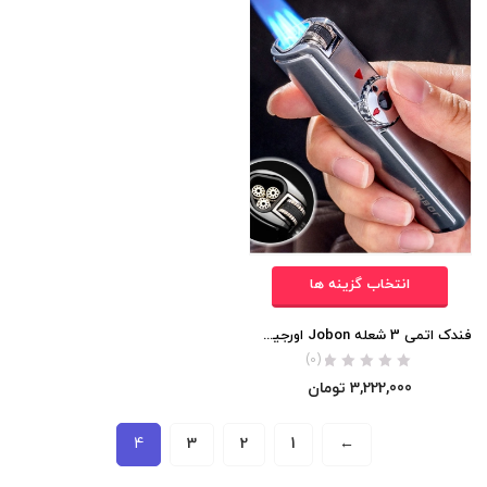
انتخاب گزینه ها
فندک اتمی 3 شعله Jobon اورجینال
(0)
3,222,000
تومان
4
3
2
1
←