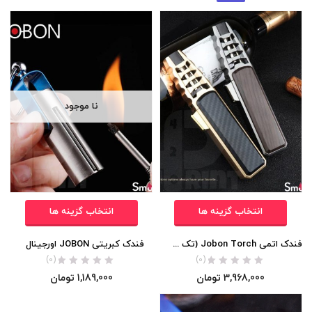
نا موجود
انتخاب گزینه ها
انتخاب گزینه ها
فندک اتمی Jobon Torch (تک شعله/بلند) اورجینال
فندک کبریتی JOBON اورجینال
(0)
(0)
3,968,000
تومان
1,189,000
تومان