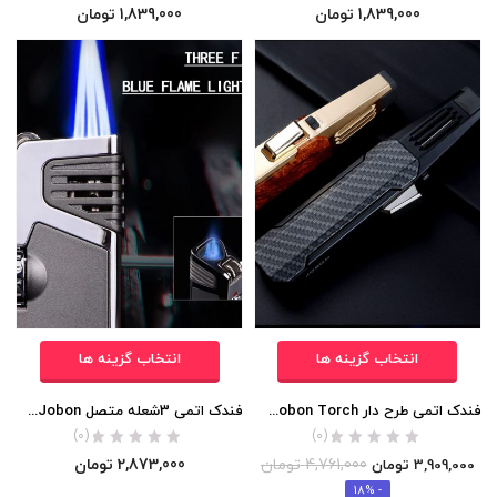
1,839,000
تومان
1,839,000
تومان
انتخاب گزینه ها
انتخاب گزینه ها
فندک اتمی طرح دار Jobon Torch (تک شعله/بلند) اورجینال
فندک اتمی 3شعله متصل Jobon اورجینال
(0)
(0)
4,761,000
تومان
2,873,000
تومان
3,909,000
تومان
- 18%