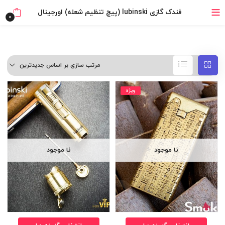
خرید قسطی با ترب‌پی
فندک گازی lubinski (پیچ تنظیم شعله) اورجینال
0
مرتب سازی بر اساس جدیدترین
ویژه
نا موجود
نا موجود