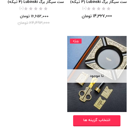
ست سیگار برگ Lubinski (3 تیکه)
ست سیگار برگ Lubinski (4 تیکه)
(0)
(0)
14,327,000
تومان
16,652,000
تومان
24,493,000
تومان
ویژه
نا موجود
انتخاب گزینه ها