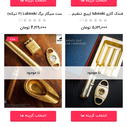
انتخاب گزینه ها
انتخاب گزینه ها
فندک گازی lubinski (پیچ تنظیم شعله) اورجینال
ست سیگار برگ Lubinski (2 تیکه)
(0)
(0)
5,131,000
تومان
4,219,000
تومان
ویژه
نا موجود
نا موجود
انتخاب گزینه ها
انتخاب گزینه ها