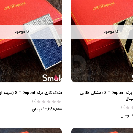
نا موجود
نا موجود
فندک گازی برند S.T Dupont (مشکی طلایی
فندک گازی برند S.T Dupont (سرمه ای) اورجینال
نال
(0)
(0)
13,280,000
تومان
تومان