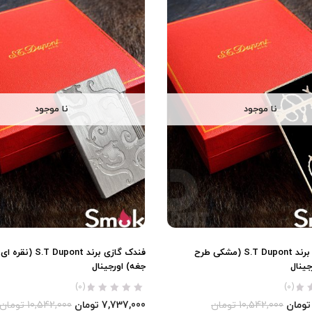
نا موجود
نا موجود
فندک گازی برند S.T Dupont (مشکی طرح
فندک گازی برند  Dupont
جینال
جغه) اورجینال
(0)
(0)
تومان
10,542,000
تومان
7,737,000
تومان
10,542,000
تومان