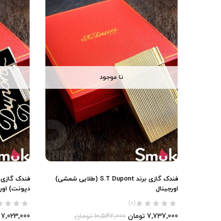
نا موجود
فندک گازی برند S.T Dupont (طلایی شمشی)
اورجینال
دپونت) اور
(0)
7,737,000
تومان
10,542,000
تومان
7,023,000