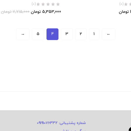
(0)
(0)
تومان
5,353,000
تومان
7,715,000
تومان
→
5
4
3
2
1
←
شماره پشتیبانی: 09191076332