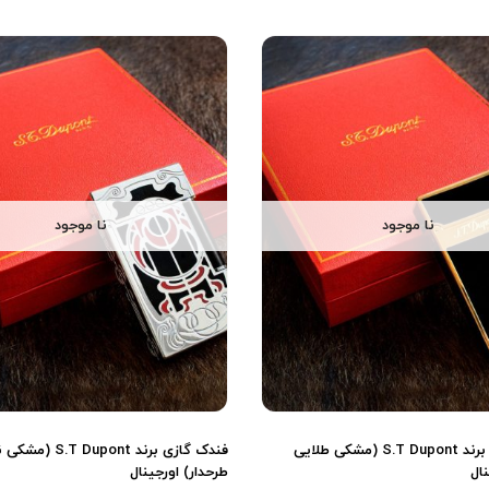
نا موجود
نا موجود
فندک گازی برند S.T Dupont (مشکی طلایی
فندک گازی برند T Dupont
نال
طرحدار) اورجینال