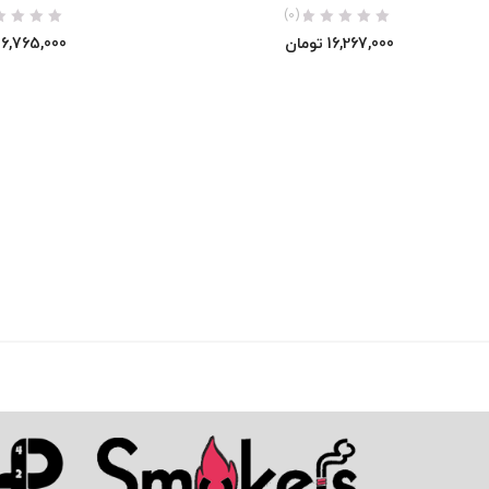
(0)
16,267,000
تومان
16,765,000