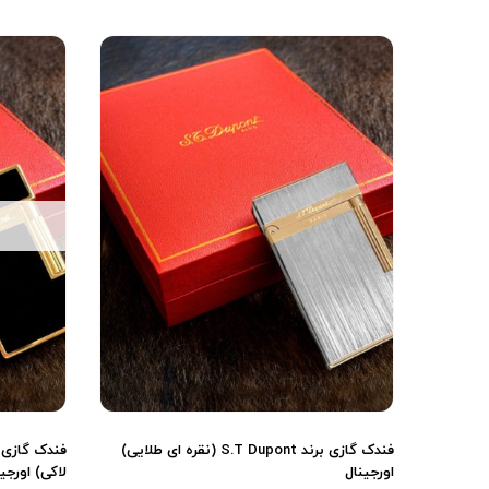
فندک گازی برند S.T Dupont (نقره ای طلایی)
اورجینال
لاکی) اورجی