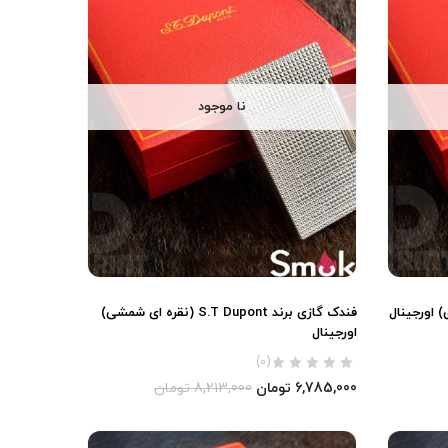
نا موجود
فندک گازی برند S.T Dupont (نقره ای شمشی)
اورجینال
(0)
6,785,000
تومان
8,213,000
تومان