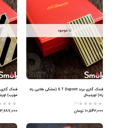
نا موجود
فندک گازی برند S.T Dupont (مشکی طلایی راه
راه) اورجینال
مورب) اورجی
(0)
10,542,000
تومان
13,687,000