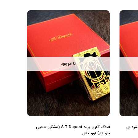
نا موجود
S. (مشکی نقره ای
فندک گازی برند S.T Dupont (مشکی طلایی
طرحدار) اورجینال