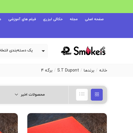
صفحه اصلی
مجله
حکاکی لیزری
فیلم های آموزشی
د
خانه
برندها
S.T Dupont
برگه 4
محصولات اخیر