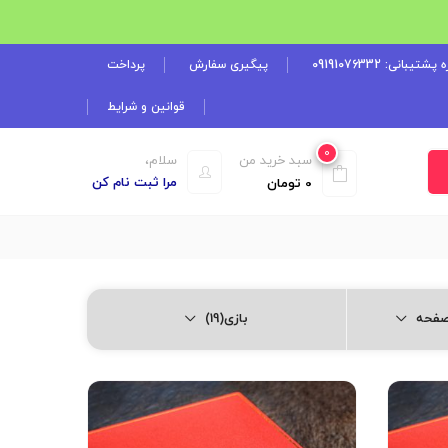
شتیبانی: 09191076332
پیگیری سفارش
پرداخت
قوانین و شرایط
0
سبد خرید من
سلام،
مرا ثبت نام کن
0
تومان
بازی(19)