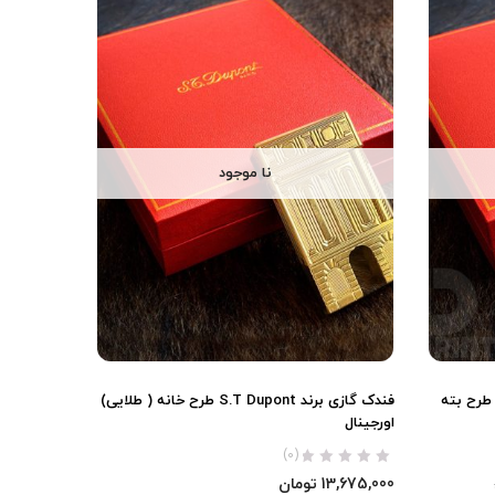
نا موجود
S.T (نقره ای طرح بته
فندک گازی برند S.T Dupont طرح خانه ( طلایی)
اورجینال
(0)
13,675,000
تومان