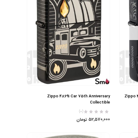
Zippo 48691 Car 75th Anniversary
Zippo 
Collectible
(0)
52,570,000
تومان