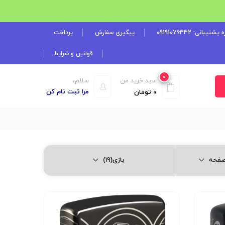
شتیبانی: 09191076332
پیگیری سفارش
پرداخت
قوانین و شرایط
0
سبد خرید من
سلام،
مرا ثبت نام کن
0
تومان
بازی(19)