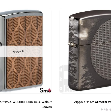
نا موجود
o 49708 WOODCHUCK USA Walnut
Zippo 49353 Armor® Wo
Leaves
(0)