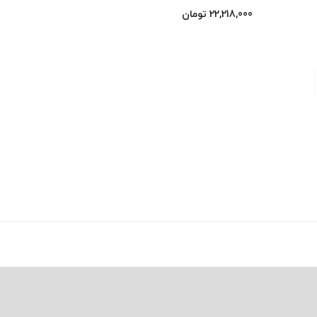
22,218,000
تومان
0