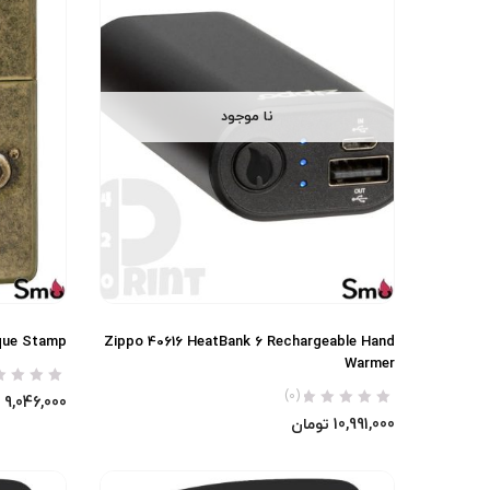
نا موجود
que Stamp
Zippo 40616 HeatBank 6 Rechargeable Hand
Warmer
(0)
9,046,000
10,991,000
تومان