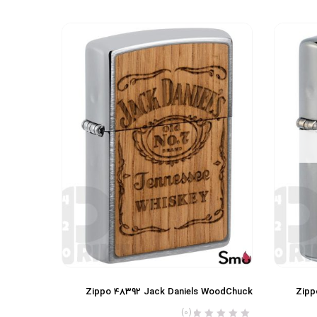
Zippo 48392 Jack Daniels WoodChuck
Zipp
(0)