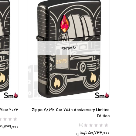
نا موجود
 Year 2023
Zippo 48692 Car 75th Anniversary Limited
Edition
(0)
31,739,000
50,744,000
تومان