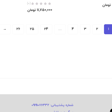
(0)
تومان
11,750,000
تومان
→
26
25
24
…
4
3
2
1
شماره پشتیبانی: 09191076332