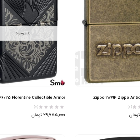
نا موجود
46025 Florentine Collectible Armor
Zippo 28994 Zippo Anti
(0)
(0)
تومان
29,755,000
تومان