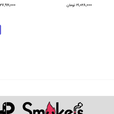
21,028,000
تومان
27,961,000