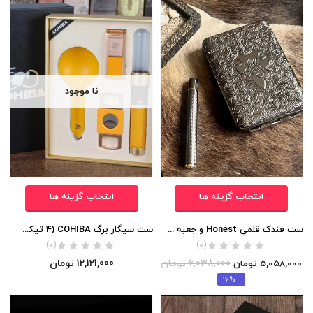
نا موجود
انتخاب گزینه ها
انتخاب گزینه ها
ست فندک قلمی Honest و جعبه سیگار
ست سیگار برگ COHIBA (4 تیکه/با فندک اتمی 2 شعله)
(0)
(0)
6,038,000
تومان
12,121,000
تومان
5,058,000
تومان
- 16%