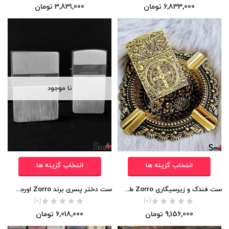
6,833,000
تومان
3,831,000
تومان
نا موجود
انتخاب گزینه ها
انتخاب گزینه ها
ست فندک و زیرسیگاری Zorro طرح Constantine اورجینال
ست دختر پسری برند Zorro اورجینال
(0)
(0)
9,156,000
تومان
6,018,000
تومان