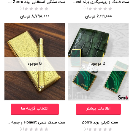
ست فندک و زیرسیگاری برند Honest اورجینال
ست مشکی آسفالتی برند Zorro اورجینال
(0)
(0)
6,021,000
تومان
8,798,000
تومان
نا موجود
نا موجود
اطلاعات بیشتر
انتخاب گزینه ها
ست کاپلی برند Zorro
ست فندک قلمی Honest و جعبه سیگار Team-Pistol
(0)
(0)