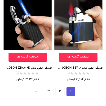
انتخاب گزینه ها
انتخاب گزینه ها
فندک اتمی برند JOBON ZB318 اورجینال
فندک اتمی برند JOBON ZB8006D اورجینال
(0)
(0)
3,964,000
تومان
3,969,000
تومان
→
3
2
1