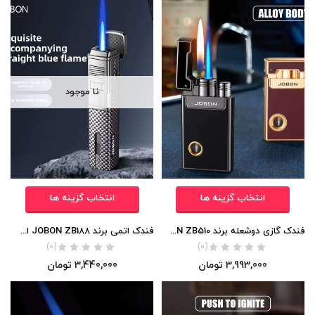
نا موجود
انتخاب گزینه ها
انتخاب گزینه ها
فندک گازی دوشعله برند JOBON ZB510 اورجینال
فندک اتمی برند JOBON ZB188 اورجینال
(0)
(0)
3,993,000
تومان
3,440,000
تومان