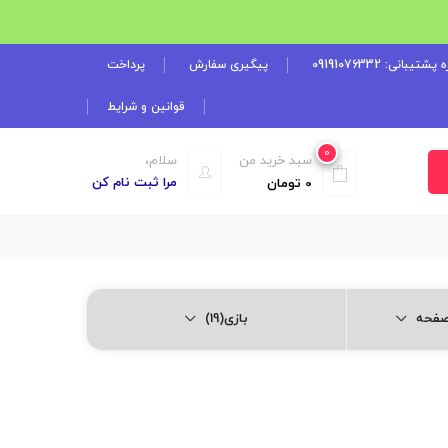
شتیبانی: 09191076332
پیگیری سفارش
پرداخت
قوانین و شرایط
0
سبد خرید من
سلام،
مرا ثبت نام کن
0
تومان
بازی(19)