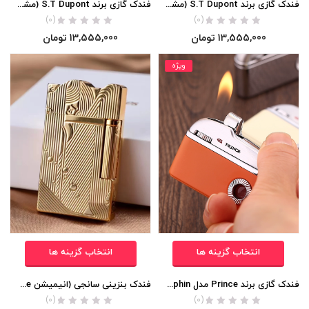
فندک گازی برند S.T Dupont (مشکی لاکی طرح دپونت ) اورجینال
فندک گازی برند S.T Dupont (مشکی لاکی حاشیه دار ) اورجینال
(0)
(0)
13,555,000
تومان
13,555,000
تومان
ویژه
انتخاب گزینه ها
انتخاب گزینه ها
فندک گازی برند Prince مدل Dolphin محصول ژاپن اورجینال
فندک بنزینی سانجی (انیمیشن one peace) اورجینال
(0)
(0)