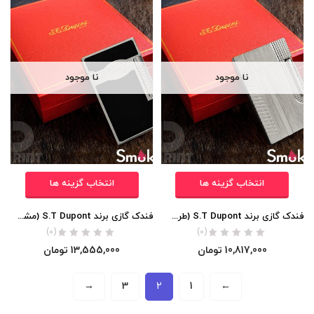
نا موجود
نا موجود
انتخاب گزینه ها
انتخاب گزینه ها
فندک گازی برند S.T Dupont (طرح 007 جیمز باند) اورجینال
فندک گازی برند S.T Dupont (مشکی لاکی ساده) اورجینال
(0)
(0)
10,817,000
تومان
13,555,000
تومان
→
3
2
1
←