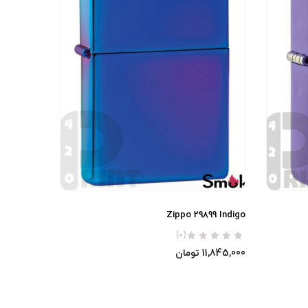
Zippo 29899 Indigo
(0)
11,845,000
تومان