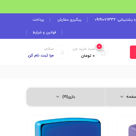
شتیبانی: 09191076332
پیگیری سفارش
پرداخت
قوانین و شرایط
0
سبد خرید من
سلام،
مرا ثبت نام کن
0
تومان
بازی(19)