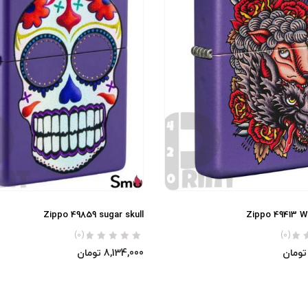
Zippo 49859 sugar skull
Zippo 49413 W
(0)
(0)
تومان
8,134,000
تومان