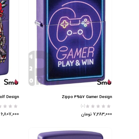
olf Design
Zippo 49157 Gamer Design
(0)
7,283,000
تومان
6,807,000