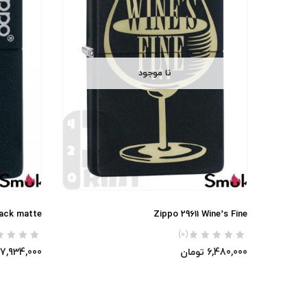
نا موجود
lack matte
Zippo 29611 Wine’s Fine
(0)
6,480,000
تومان
7,934,000