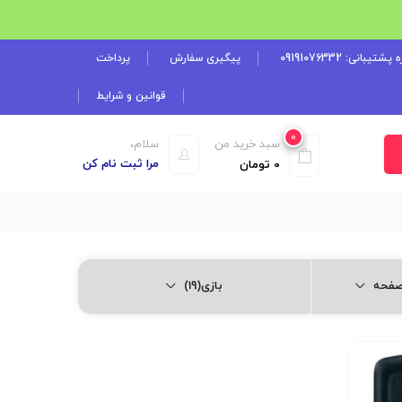
شتیبانی: 09191076332
پیگیری سفارش
پرداخت
قوانین و شرایط
0
سبد خرید من
سلام،
مرا ثبت نام کن
0
تومان
بازی(19)