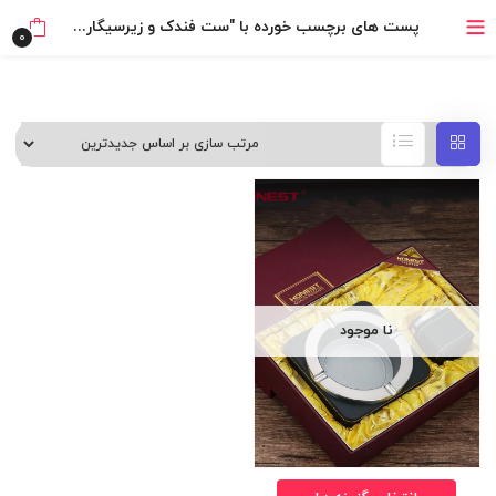
۴ قسط، بدون کارمزد
پست های برچسب خورده با "ست فندک و زیرسیگاری برند Honest"
0
بدون ضامن، بدون سود
خرید قسطی با ترب‌پی
نا موجود