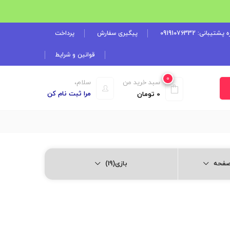
شتیبانی: 09191076332
پیگیری سفارش
پرداخت
قوانین و شرایط
0
سبد خرید من
سلام،
مرا ثبت نام کن
0
تومان
بازی(19)