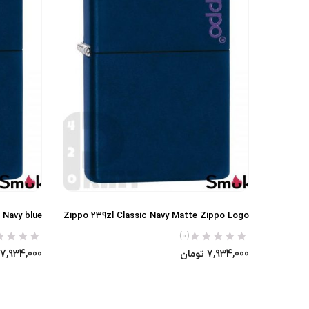
 Navy blue
Zippo 239zl Classic Navy Matte Zippo Logo
(0)
7,934,000
تومان
7,934,000