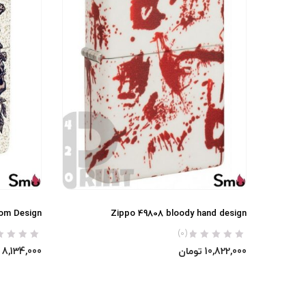
oom Design
Zippo 49808 bloody hand design
(0)
10,822,000
تومان
8,134,000