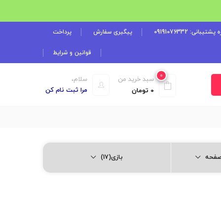
شتیبانی: 09191076332
پیگیری سفارش
پرداخت
قوانین و شرایط
0
سبد خرید من
سلام،
مرا ثبت نام کن
0
تومان
بازی(17)