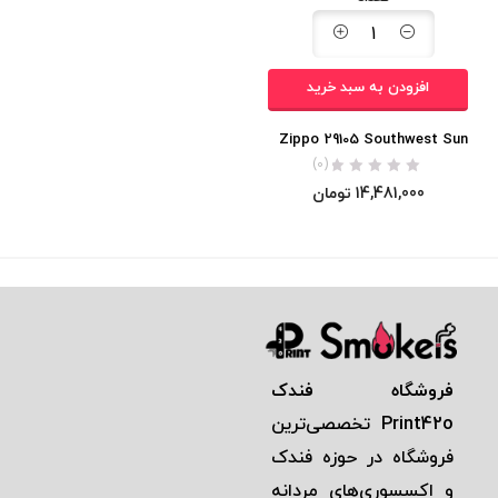
افزودن به سبد خرید
Zippo 29105 Southwest Sun
(0)
14,481,000
تومان
فروشگاه فندک
Print42o
تخصصی‌ترين
فروشگاه در حوزه فندک
و اكسسوری‌های مردانه