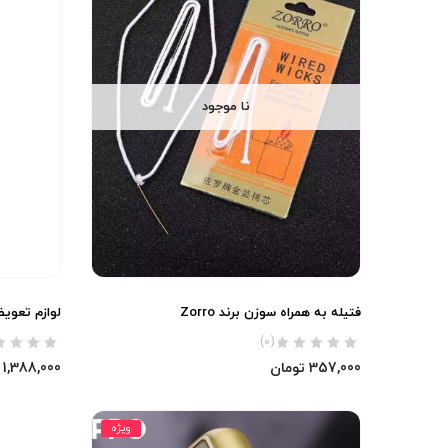
نا موجود
فتیله به همراه سوزن برند Zorro
لوازم تعویض 
(0)
357,000
تومان
1,388,000
ویژه