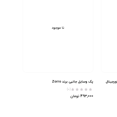
نا موجود
پک وسایل جانبی برند Zorro
(0)
493,000
تومان
0