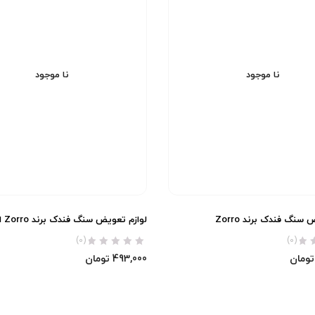
نا موجود
نا موجود
سنگ فندک برند Zorro
لوازم تعویض سنگ فندک برند Zorro اورجینال
(0)
(0)
تومان
493,000
تومان