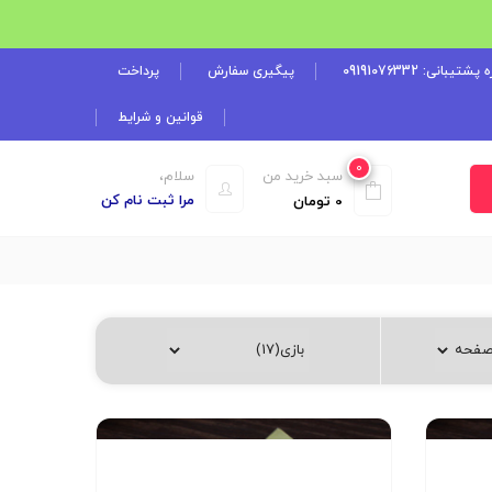
شتیبانی: 09191076332
پیگیری سفارش
پرداخت
قوانین و شرایط
0
سبد خرید من
سلام،
مرا ثبت نام کن
0
تومان