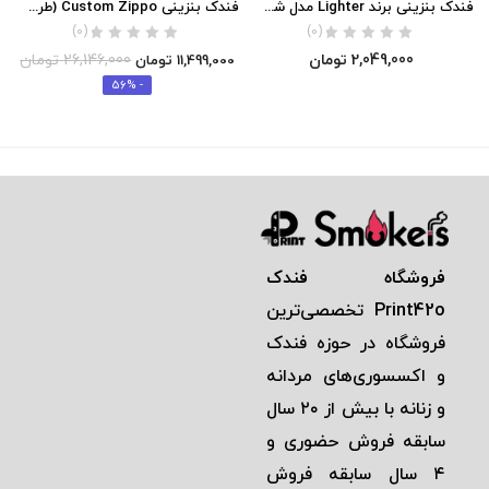
فندک بنزینی برند Lighter مدل شن های روان (شب تاب) اورجینال
فندک بنزینی Custom Zippo (طرح شن های روان – شب تاب)
(0)
(0)
2,049,000
تومان
26,146,000
تومان
11,499,000
تومان
- 56%
فروشگاه فندک
Print42o
تخصصی‌ترين
فروشگاه در حوزه فندک
و اكسسوری‌های مردانه
و زنانه با بيش از ٢٠ سال
سابقه فروش حضوری و
٤ سال سابقه فروش