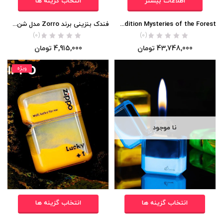
اطلاعات بیشتر
انتخاب گزینه ها
Zippo 49347 25th Anniversary Limited Edition Mysteries of the Forest
فندک بنزینی برند Zorro مدل شن های روان (شب تاب) اورجینال
(0)
(0)
43,748,000
تومان
4,915,000
تومان
ویژه
نا موجود
انتخاب گزینه ها
انتخاب گزینه ها