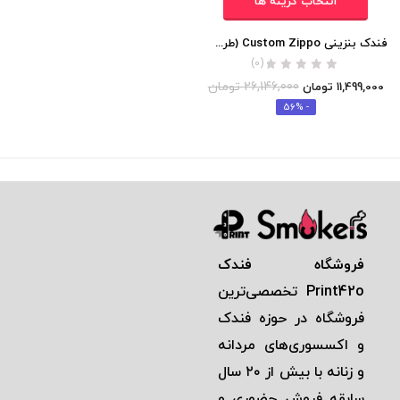
انتخاب گزینه ها
فندک بنزینی Custom Zippo (طرح شن های روان – شب تاب)
(0)
26,146,000
تومان
11,499,000
تومان
- 56%
فروشگاه فندک
Print42o
تخصصی‌ترين
فروشگاه در حوزه فندک
و اكسسوری‌های مردانه
و زنانه با بيش از ٢٠ سال
سابقه فروش حضوری و