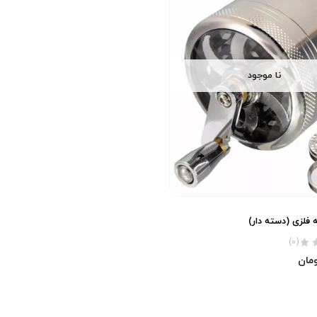
نا موجود
(0)
مان