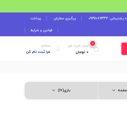
شتیبانی: 09191076332
پیگیری سفارش
پرداخت
قوانین و شرایط
0
سبد خرید من
سلام،
مرا ثبت نام کن
0
تومان
بازی(17)