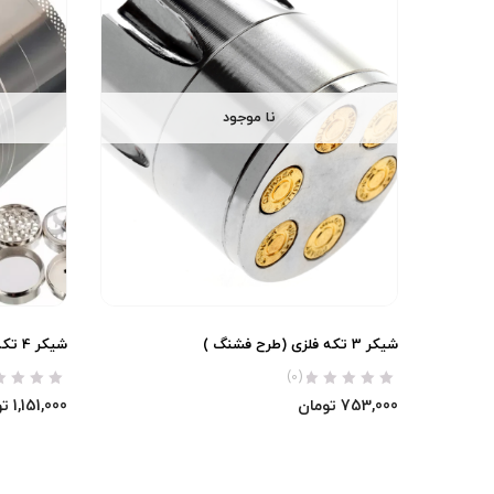
نا موجود
شیکر 3 تکه فلزی (طرح فشنگ )
شیکر 4 تکه فلزی (دسته دار)
(0)
753,000
تومان
1,151,000
تو