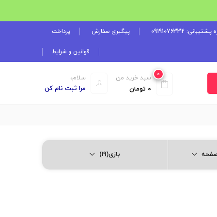
شتیبانی: 09191076332
پیگیری سفارش
پرداخت
قوانین و شرایط
0
سبد خرید من
سلام،
مرا ثبت نام کن
0
تومان
بازی(19)