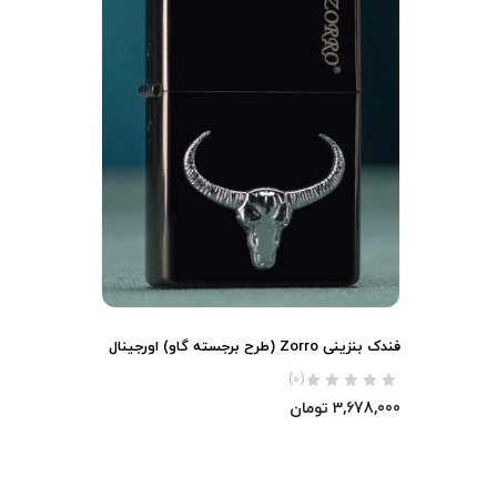
فندک بنزینی Zorro (طرح برجسته گاو) اورجینال
(0)
3,678,000
تومان