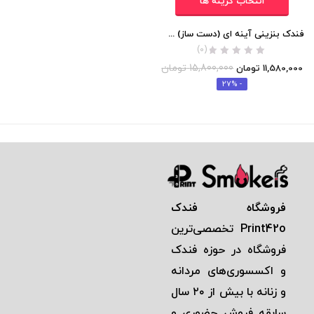
انتخاب گزینه ها
فندک بنزینی آینه ای (دست ساز) اورجینال
(0)
15,800,000
تومان
11,580,000
تومان
- 27%
فروشگاه فندک
Print42o
تخصصی‌ترين
فروشگاه در حوزه فندک
و اكسسوری‌های مردانه
و زنانه با بيش از ٢٠ سال
سابقه فروش حضوری و