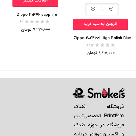
اطلاعات بیشتر
Zippo 20446 sapphire
(0)
افزودن به سبد خرید
7,260,000
تومان
Zippo 20446zl High Polish Blue
(0)
9,918,000
تومان
فروشگاه فندک
Print42o
تخصصی‌ترين
فروشگاه در حوزه فندک
و اكسسوری‌های مردانه