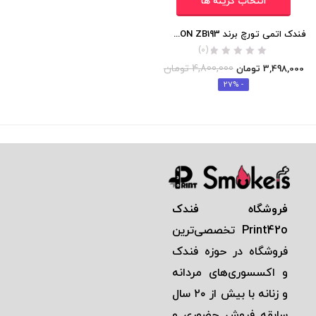
انتخاب گزینه ها
فندک اتمی تورچ برند JOBON ZB193 (تک شعله/بلند) اورجینال
(0)
4,800,000
تومان
3,498,000
تومان
- 27%
فروشگاه فندک
Print42o
تخصصی‌ترين
فروشگاه در حوزه فندک
و اكسسوری‌های مردانه
و زنانه با بيش از ٢٠ سال
سابقه فروش حضوری و