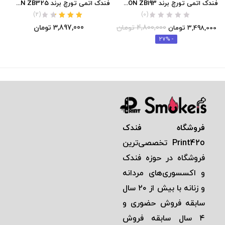
فندک اتمی تورچ برند JOBON ZB193 (تک شعله/بلند) اورجینال
فندک اتمی تورچ برند JOBON ZB325 (تک شعله/بلند) اورجینال
)
2
(
(0)
نمره
3.50
4,800,000
تومان
3,897,000
تومان
3,498,000
تومان
از 5
- 27%
فروشگاه فندک
Print42o
تخصصی‌ترين
فروشگاه در حوزه فندک
و اكسسوری‌های مردانه
و زنانه با بيش از ٢٠ سال
سابقه فروش حضوری و
٤ سال سابقه فروش