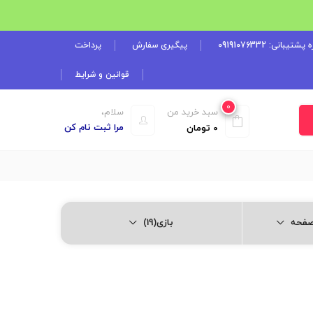
شتیبانی: 09191076332
پیگیری سفارش
پرداخت
قوانین و شرایط
0
سبد خرید من
سلام،
مرا ثبت نام کن
0
تومان
بازی(19)