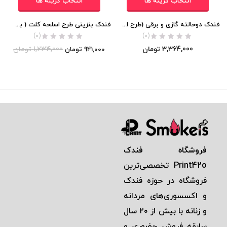
انتخاب گزینه ها
انتخاب گزینه ها
فندک دوحالته گازی و برقی (طرح اسلحه کلت) اورجینال
فندک بنزینی طرح اسلحه کلت ( به همراه جعبه سیگار)
(0)
(0)
3,364,000
تومان
1,234,000
تومان
941,000
تومان
فروشگاه فندک
Print42o
تخصصی‌ترين
فروشگاه در حوزه فندک
و اكسسوری‌های مردانه
و زنانه با بيش از ٢٠ سال
سابقه فروش حضوری و