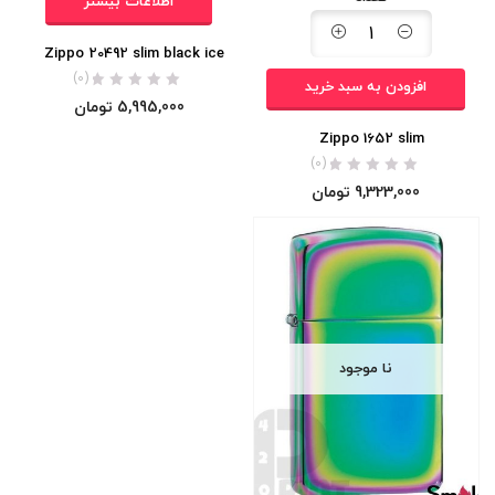
اطلاعات بیشتر
Zippo 20492 slim black ice
(0)
افزودن به سبد خرید
5,995,000
تومان
Zippo 1652 slim
(0)
9,323,000
تومان
نا موجود