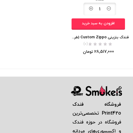
افزودن به سبد خرید
فندک بنزینی Custom Zippo (طراحی 540 روباه نه دم)
(0)
28,517,000
تومان
فروشگاه فندک
Print42o
تخصصی‌ترين
فروشگاه در حوزه فندک
و اكسسوری‌های مردانه