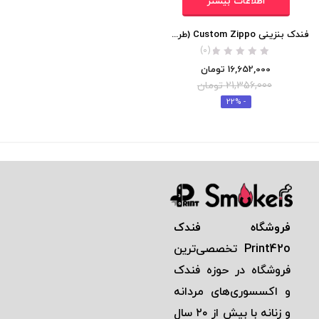
اطلاعات بیشتر
فندک بنزینی Custom Zippo (طرح برجسته گوزن)
(0)
16,652,000
تومان
21,356,000
تومان
- 22%
فروشگاه فندک
Print42o
تخصصی‌ترين
فروشگاه در حوزه فندک
و اكسسوری‌های مردانه
و زنانه با بيش از ٢٠ سال