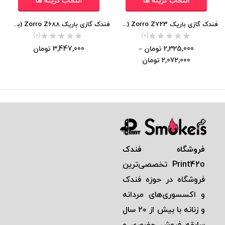
انتخاب گزینه ها
انتخاب گزینه ها
فندک گازی باریک Zorro Z723 (مخزن فلزی) اورجینال
فندک گازی باریک Zorro Z688 (بغل زن/سر چکشی) اورجینال
(0)
(0)
2,325,000
تومان
–
3,447,000
تومان
2,072,000
تومان
فروشگاه فندک
Print42o
تخصصی‌ترين
فروشگاه در حوزه فندک
و اكسسوری‌های مردانه
و زنانه با بيش از ٢٠ سال