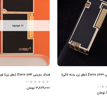
نا موجود
فندک بنزینی Zorro z666 (بغل زن بدنه لاکی)
فندک بنزینی Zorro z612 (بغل زن) اورجینال
(0)
(0)
3,869,000
تومان
تومان