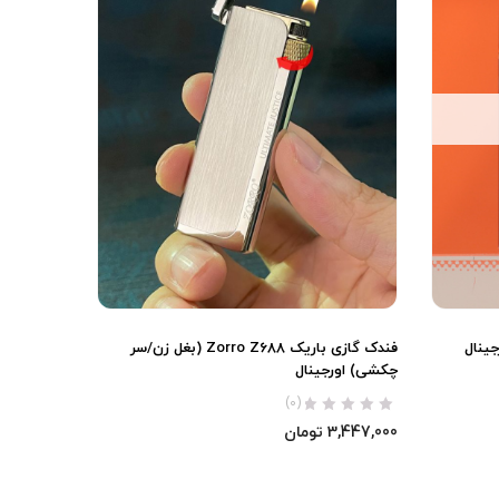
فندک گازی باریک Zorro Z688 (بغل زن/سر
چکشی) اورجینال
(0)
3,447,000
تومان