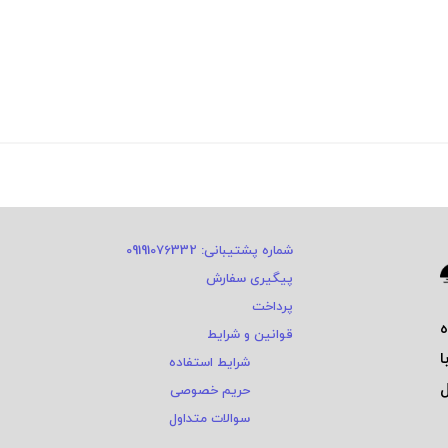
شماره پشتیبانی: 09191076332
پیگیری سفارش
پرداخت
قوانین و شرایط
ا
شرایط استفاده
ی و ٤ سال
حریم خصوصی
سوالات متداول