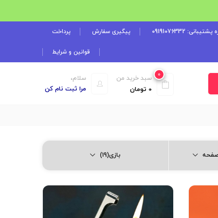
شتیبانی: 09191076332
پیگیری سفارش
پرداخت
قوانین و شرایط
0
سبد خرید من
سلام،
مرا ثبت نام کن
0
تومان
بازی(19)