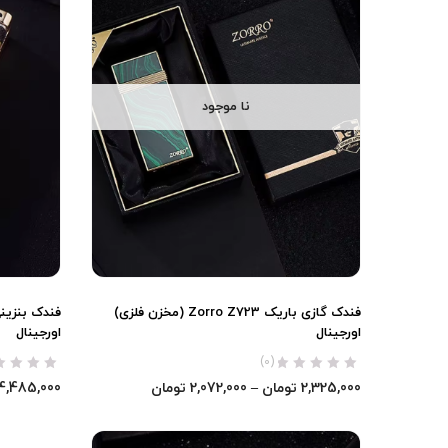
نا موجود
فندک گازی باریک Zorro Z723 (مخزن فلزی)
اورجینال
اورجینال
(0)
2,325,000
تومان
–
2,072,000
تومان
4,485,000