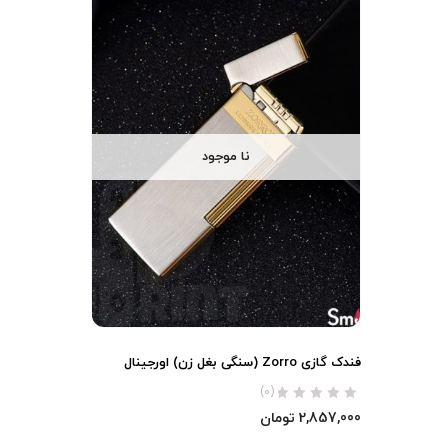
نا موجود
فندک گازی Zorro (سنگی بغل زن) اورجینال
(0)
2,857,000
تومان