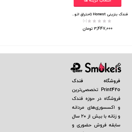
انتخاب گزینه ها
فندک بنزینی Honest (احتراق اتومات) اورجینال
(0)
3,447,000
تومان
فروشگاه فندک
Print42o
تخصصی‌ترين
فروشگاه در حوزه فندک
و اكسسوری‌های مردانه
و زنانه با بيش از ٢٠ سال
سابقه فروش حضوری و