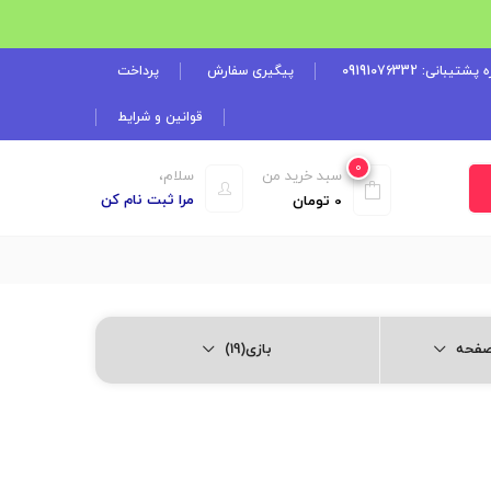
شتیبانی: 09191076332
پیگیری سفارش
پرداخت
قوانین و شرایط
0
سبد خرید من
سلام،
مرا ثبت نام کن
0
تومان
بازی(19)