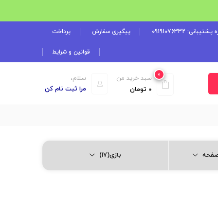
شتیبانی: 09191076332
پیگیری سفارش
پرداخت
قوانین و شرایط
0
سبد خرید من
سلام،
مرا ثبت نام کن
0
تومان
بازی(17)