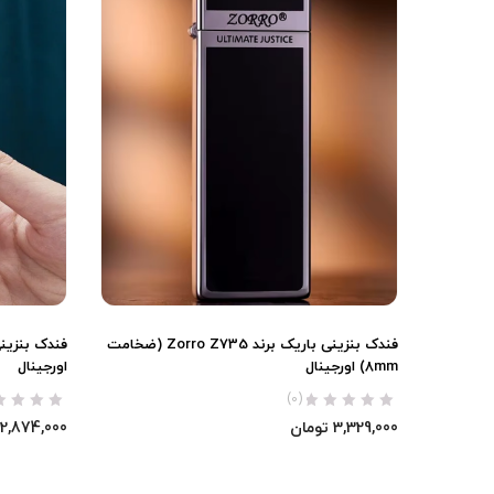
فندک بنزینی باریک برند Zorro Z735 (ضخامت
8mm) اورجینال
اورجینال
(0)
3,329,000
تومان
2,874,000