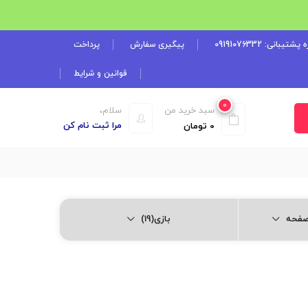
شتیبانی: 09191076332
پیگیری سفارش
پرداخت
قوانین و شرایط
0
سبد خرید من
سلام،
مرا ثبت نام کن
0
تومان
بازی(19)