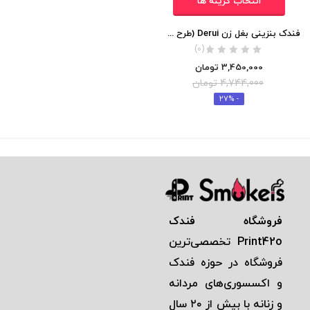
انتخاب گزینه ها
فندک بنزینی بغل زن Derui (طرح دانهیل) اورجینال
(0)
3,450,000
تومان
4,744,000
تومان
- 27%
فروشگاه فندک
Print42o
تخصصی‌ترين
فروشگاه در حوزه فندک
و اكسسوری‌های مردانه
و زنانه با بيش از ٢٠ سال