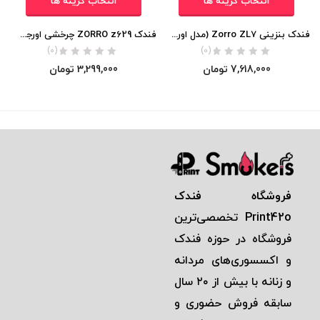
انتخاب گزینه ها
انتخاب گزینه ها
فندک بنزینی Zorro ZL7 (مدل اورسایز ساده) اورجینال
فندک ZORRO z629 چرخشی اورجینال
(0)
(0)
7,618,000
تومان
3,299,000
تومان
فروشگاه فندک
Print42o
تخصصی‌ترين
فروشگاه در حوزه فندک
و اكسسوری‌های مردانه
و زنانه با بيش از ٢٠ سال
سابقه فروش حضوری و