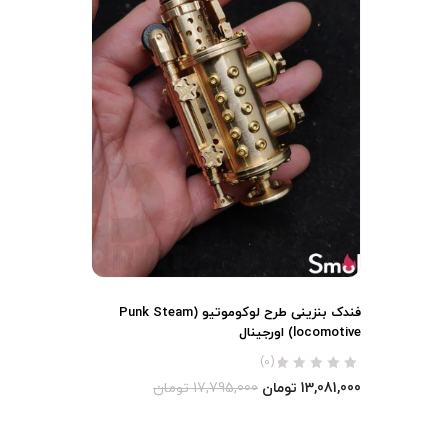
فندک بنزینی طرح لوکوموتیو (Punk Steam
locomotive) اورجینال
(0)
13,081,000
تومان
17,795,000
تومان