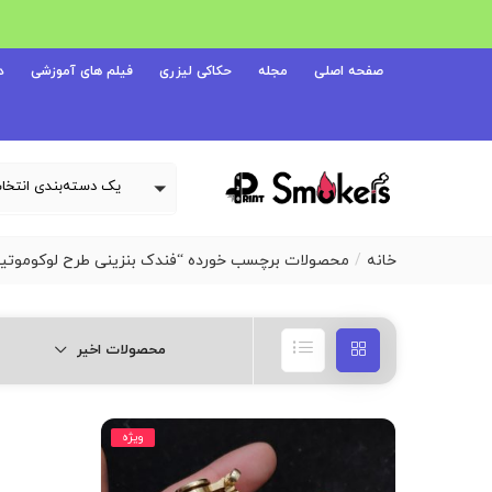
صفحه اصلی
مجله
حکاکی لیزری
فیلم های آموزشی
د
خانه
محصولات برچسب خورده “فندک بنزینی طرح لوکوموتیو (unk Steam locomotive
محصولات اخیر
ویژه