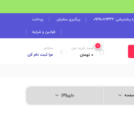
شتیبانی: 09191076332
پیگیری سفارش
پرداخت
قوانین و شرایط
0
سبد خرید من
سلام،
مرا ثبت نام کن
0
تومان
بازی(19)