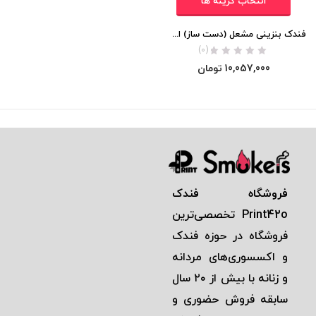
انتخاب گزینه ها
فندک بنزینی مشعل (دست ساز) اورجینال
(0)
10,057,000
تومان
فروشگاه فندک
Print42o
تخصصی‌ترين
فروشگاه در حوزه فندک
و اكسسوری‌های مردانه
و زنانه با بيش از ٢٠ سال
سابقه فروش حضوری و