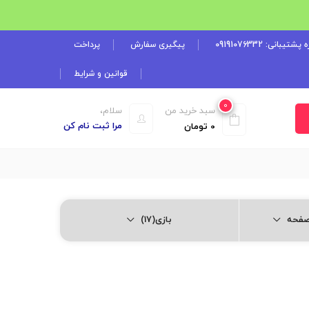
شتیبانی: 09191076332
پیگیری سفارش
پرداخت
قوانین و شرایط
0
سبد خرید من
سلام،
مرا ثبت نام کن
0
تومان
بازی(17)