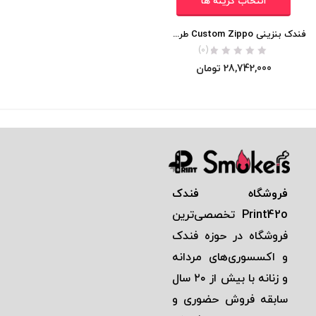
انتخاب گزینه ها
فندک بنزینی Custom Zippo طرح شاه میمون (طراحی 540 درجه )
(0)
28,742,000
تومان
فروشگاه فندک
Print42o
تخصصی‌ترين
فروشگاه در حوزه فندک
و اكسسوری‌های مردانه
و زنانه با بيش از ٢٠ سال
سابقه فروش حضوری و