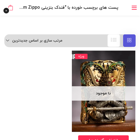
بدون ضامن، بدون سود
پست های برچسب خورده با "فندک بنزینی Custom Zippo طرح میمون مست (طراحی 540 درجه )"
0
خرید قسطی با ترب‌پی
مرتب سازی بر اساس جدیدترین
ویژه
نا موجود