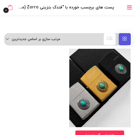
۴ قسط، بدون کارمزد
پست های برچسب خورده با "فندک بنزینی Zorro (مدل نگین دار)"
0
بدون ضامن، بدون سود
خرید قسطی با ترب‌پی
مرتب سازی بر اساس جدیدترین