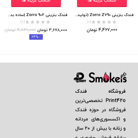
انتخاب گزینه ها
انتخاب گزینه ها
فندک بنزینی Zorro Z790 (تولید محدود) اورجینال
فندک بنزینی Zorro 902 (ساده بدون طرح) اورجینال
(0)
(0)
4,467,000
تومان
4,830,000
تومان
3,678,000
تومان
- 24%
فروشگاه فندک
Print42o
تخصصی‌ترين
فروشگاه در حوزه فندک
و اكسسوری‌های مردانه
و زنانه با بيش از ٢٠ سال
سابقه فروش حضوری و