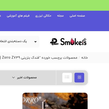
صفحه اصلی
مجله
حکاکی لیزری
فیلم های آموزشی
د
خانه
محصولات برچسب خورده “فندک بنزینی Zorro Z739 (مدل کشویی)”
محصولات اخیر