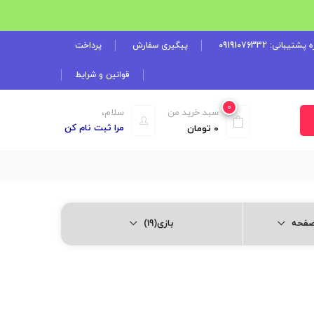
شتیبانی: 09191076332
پیگیری سفارش
پرداخت
قوانین و شرایط
0
سبد خرید من
سلام،
مرا ثبت نام کن
0
تومان
بازی(19)