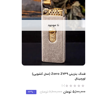
نا موجود
فندک بنزینی Zorro Z739 (مدل کشویی)
اورجینال
(0)
5,100,000
تومان
6,600,000
تومان
- 23%