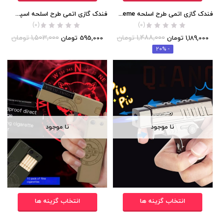
فندک گازی اتمی طرح اسلحه Supreme ( به همراه جعبه سیگار)
فندک گازی اتمی طرح اسلحه اسپینری برند Focus اورجینال
(0)
(0)
1,488,000
تومان
1,503,000
تومان
1,189,000
تومان
595,000
تومان
- 20%
نا موجود
نا موجود
انتخاب گزینه ها
انتخاب گزینه ها