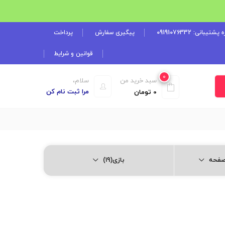
شتیبانی: 09191076332
پیگیری سفارش
پرداخت
قوانین و شرایط
0
سبد خرید من
سلام،
مرا ثبت نام کن
0
تومان
بازی(19)