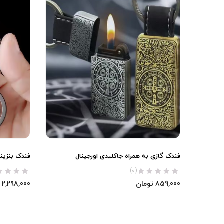
فندک گازی به همراه جاکلیدی اورجینال
فندک بنزینی Chief به همراه جاکلیدی ا
(0)
859,000
تومان
2,298,000