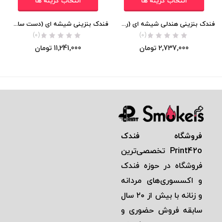
انتخاب گزینه ها
انتخاب گزینه ها
فندک بنزینی هندلی شیشه ای (رومیزی) اورجینال
فندک بنزینی شیشه ای (دست ساز – رومیزی) اورجینال
(0)
(0)
2,737,000
تومان
11,241,000
تومان
فروشگاه فندک
Print42o
تخصصی‌ترين
فروشگاه در حوزه فندک
و اكسسوری‌های مردانه
و زنانه با بيش از ٢٠ سال
سابقه فروش حضوری و