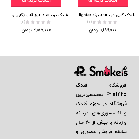
انتخاب گزینه ها
انتخاب گزینه ها
فندک گازی دو حالته برند lighter اورجینال
فندک دو حالته طرح قلب (گازی و برقی) اورجینال
(0)
(0)
1,189,000
تومان
2,187,000
تومان
فروشگاه فندک
Print42o
تخصصی‌ترين
فروشگاه در حوزه فندک
و اكسسوری‌های مردانه
و زنانه با بيش از ٢٠ سال
سابقه فروش حضوری و